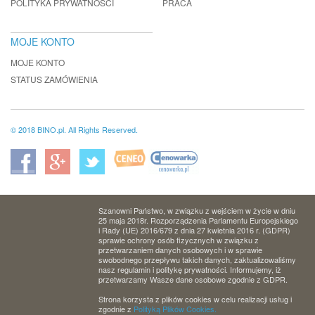
POLITYKA PRYWATNOŚCI
PRACA
MOJE KONTO
MOJE KONTO
STATUS ZAMÓWIENIA
© 2018 BINO.pl. All Rights Reserved.
Szanowni Państwo, w związku z wejściem w życie w dniu
25 maja 2018r. Rozporządzenia Parlamentu Europejskiego
i Rady (UE) 2016/679 z dnia 27 kwietnia 2016 r. (GDPR)
sprawie ochrony osób fizycznych w związku z
przetwarzaniem danych osobowych i w sprawie
swobodnego przepływu takich danych, zaktualizowaliśmy
nasz regulamin i politykę prywatności. Informujemy, iż
przetwarzamy Wasze dane osobowe zgodnie z GDPR.
Strona korzysta z plików cookies w celu realizacji usług i
zgodnie z
Polityką Plików Cookies.