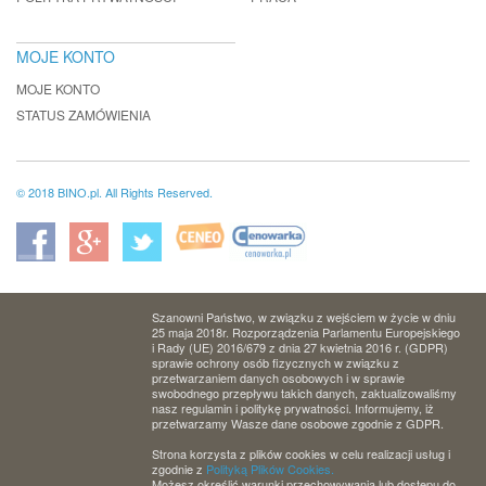
MOJE KONTO
MOJE KONTO
STATUS ZAMÓWIENIA
© 2018 BINO.pl. All Rights Reserved.
Szanowni Państwo, w związku z wejściem w życie w dniu
25 maja 2018r. Rozporządzenia Parlamentu Europejskiego
i Rady (UE) 2016/679 z dnia 27 kwietnia 2016 r. (GDPR)
sprawie ochrony osób fizycznych w związku z
przetwarzaniem danych osobowych i w sprawie
swobodnego przepływu takich danych, zaktualizowaliśmy
nasz regulamin i politykę prywatności. Informujemy, iż
przetwarzamy Wasze dane osobowe zgodnie z GDPR.
Strona korzysta z plików cookies w celu realizacji usług i
zgodnie z
Polityką Plików Cookies.
Możesz określić warunki przechowywania lub dostępu do