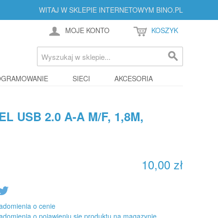
WITAJ W SKLEPIE INTERNETOWYM BINO.PL
MOJE KONTO
KOSZYK
OGRAMOWANIE
SIECI
AKCESORIA
 USB 2.0 A-A M/F, 1,8M,
10,00 zł
adomienia o cenie
adomienia o pojawieniu się produktu na magazynie