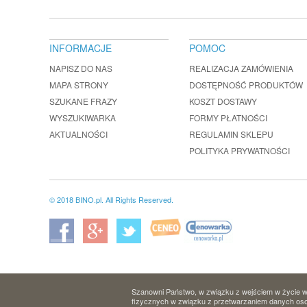
INFORMACJE
POMOC
NAPISZ DO NAS
REALIZACJA ZAMÓWIENIA
MAPA STRONY
DOSTĘPNOŚĆ PRODUKTÓW
SZUKANE FRAZY
KOSZT DOSTAWY
WYSZUKIWARKA
FORMY PŁATNOŚCI
AKTUALNOŚCI
REGULAMIN SKLEPU
POLITYKA PRYWATNOŚCI
© 2018 BINO.pl. All Rights Reserved.
Szanowni Państwo, w związku z wejściem w życie w 
fizycznych w związku z przetwarzaniem danych osob