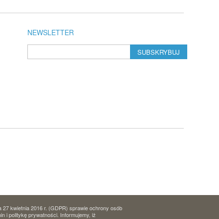
NEWSLETTER
SUBSKRYBUJ
a 27 kwietnia 2016 r. (GDPR) sprawie ochrony osób
i politykę prywatności. Informujemy, iż