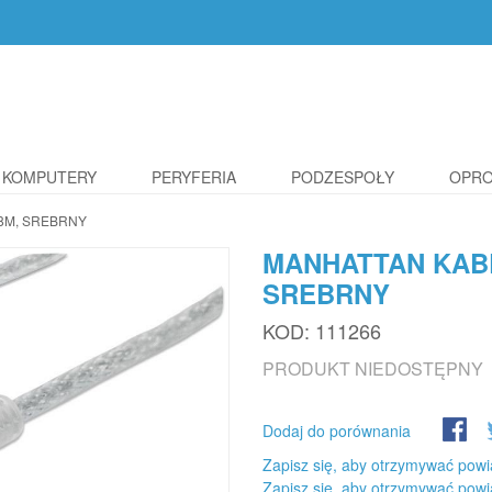
KOMPUTERY
PERYFERIA
PODZESPOŁY
OPR
,8M, SREBRNY
MANHATTAN KABEL
SREBRNY
KOD:
111266
PRODUKT NIEDOSTĘPNY
Dodaj do porównania
Zapisz się, aby otrzymywać powi
Zapisz się, aby otrzymywać powi