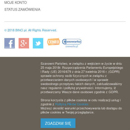
MOJE KONTO
STATUS ZAMÓWIENIA
© 2018 BINO.pl. All Rights Reserved.
Szanowni Państwo, w związku z wejściem w życie w dniu
25 maja 2018r. Rozporządzenia Parlamentu Europejskiego
i Rady (UE) 2016/679 z dnia 27 kwietnia 2016 r. (GDPR)
sprawie ochrony osób fizycznych w związku z
przetwarzaniem danych osobowych i w sprawie
swobodnego przepływu takich danych, zaktualizowaliśmy
nasz regulamin i politykę prywatności. Informujemy, iż
przetwarzamy Wasze dane osobowe zgodnie z GDPR.
Strona korzysta z plików cookies w celu realizacji usług i
zgodnie z
Polityką Plików Cookies.
Możesz określić warunki przechowywania lub dostępu do
plików cookies w Twojej przeglądarce.
ZGADZAM SIĘ