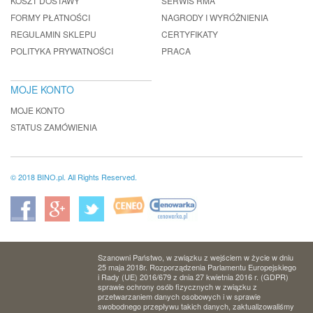
KOSZT DOSTAWY
SERWIS RMA
FORMY PŁATNOŚCI
NAGRODY I WYRÓŻNIENIA
REGULAMIN SKLEPU
CERTYFIKATY
POLITYKA PRYWATNOŚCI
PRACA
MOJE KONTO
MOJE KONTO
STATUS ZAMÓWIENIA
© 2018 BINO.pl. All Rights Reserved.
Szanowni Państwo, w związku z wejściem w życie w dniu
25 maja 2018r. Rozporządzenia Parlamentu Europejskiego
i Rady (UE) 2016/679 z dnia 27 kwietnia 2016 r. (GDPR)
sprawie ochrony osób fizycznych w związku z
przetwarzaniem danych osobowych i w sprawie
swobodnego przepływu takich danych, zaktualizowaliśmy