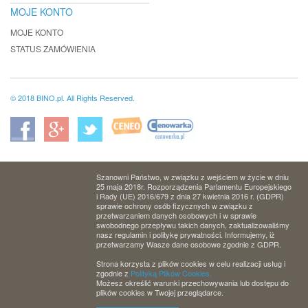
MOJE KONTO
MOJE KONTO
STATUS ZAMÓWIENIA
© 2018 BINO.pl. All Rights Reserved.
Szanowni Państwo, w związku z wejściem w życie w dniu
25 maja 2018r. Rozporządzenia Parlamentu Europejskiego
i Rady (UE) 2016/679 z dnia 27 kwietnia 2016 r. (GDPR)
sprawie ochrony osób fizycznych w związku z
przetwarzaniem danych osobowych i w sprawie
swobodnego przepływu takich danych, zaktualizowaliśmy
nasz regulamin i politykę prywatności. Informujemy, iż
przetwarzamy Wasze dane osobowe zgodnie z GDPR.
Strona korzysta z plików cookies w celu realizacji usług i
zgodnie z
Polityką Plików Cookies.
Możesz określić warunki przechowywania lub dostępu do
plików cookies w Twojej przeglądarce.