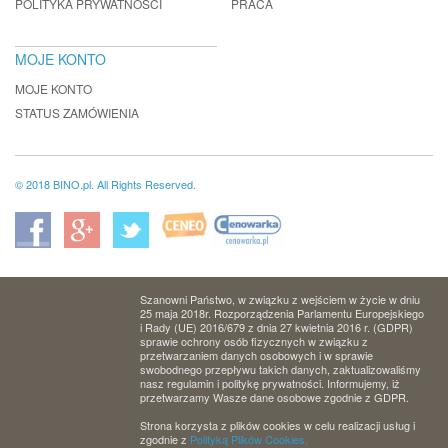
POLITYKA PRYWATNOŚCI
PRACA
MOJE KONTO
MOJE KONTO
STATUS ZAMÓWIENIA
© 2018 BINO.pl. All Rights Reserved.
Szanowni Państwo, w związku z wejściem w życie w dniu
25 maja 2018r. Rozporządzenia Parlamentu Europejskiego
i Rady (UE) 2016/679 z dnia 27 kwietnia 2016 r. (GDPR)
sprawie ochrony osób fizycznych w związku z
przetwarzaniem danych osobowych i w sprawie
swobodnego przepływu takich danych, zaktualizowaliśmy
nasz regulamin i politykę prywatności. Informujemy, iż
przetwarzamy Wasze dane osobowe zgodnie z GDPR.
Strona korzysta z plików cookies w celu realizacji usług i
zgodnie z
Polityką Plików Cookies.