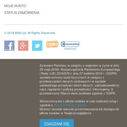
MOJE KONTO
STATUS ZAMÓWIENIA
© 2018 BINO.pl. All Rights Reserved.
Szanowni Państwo, w związku z wejściem w życie w dniu
25 maja 2018r. Rozporządzenia Parlamentu Europejskiego
i Rady (UE) 2016/679 z dnia 27 kwietnia 2016 r. (GDPR)
sprawie ochrony osób fizycznych w związku z
przetwarzaniem danych osobowych i w sprawie
swobodnego przepływu takich danych, zaktualizowaliśmy
nasz regulamin i politykę prywatności. Informujemy, iż
przetwarzamy Wasze dane osobowe zgodnie z GDPR.
Strona korzysta z plików cookies w celu realizacji usług i
zgodnie z
Polityką Plików Cookies.
Możesz określić warunki przechowywania lub dostępu do
plików cookies w Twojej przeglądarce.
ZGADZAM SIĘ