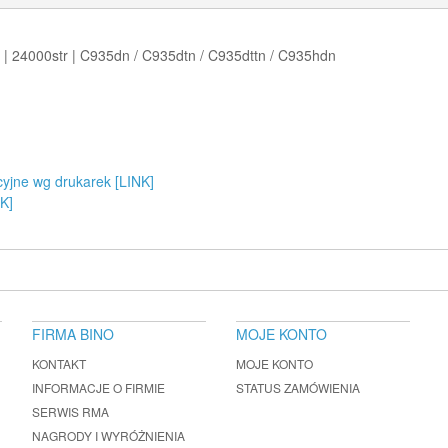
| 24000str | C935dn / C935dtn / C935dttn / C935hdn
cyjne wg drukarek [LINK]
K]
FIRMA BINO
MOJE KONTO
KONTAKT
MOJE KONTO
INFORMACJE O FIRMIE
STATUS ZAMÓWIENIA
SERWIS RMA
NAGRODY I WYRÓŻNIENIA