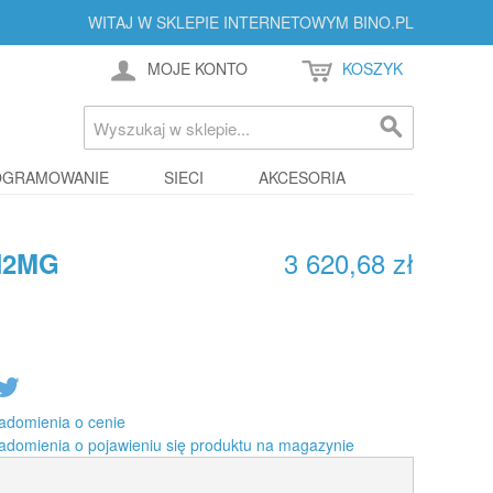
WITAJ W SKLEPIE INTERNETOWYM BINO.PL
MOJE KONTO
KOSZYK
OGRAMOWANIE
SIECI
AKCESORIA
3 620,68 zł
H2MG
adomienia o cenie
adomienia o pojawieniu się produktu na magazynie