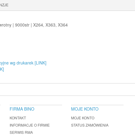
NZJE
wrotny | 9000str | X264, X363, X364
cyjne wg drukarek [LINK]
K]
FIRMA BINO
MOJE KONTO
KONTAKT
MOJE KONTO
INFORMACJE O FIRMIE
STATUS ZAMÓWIENIA
SERWIS RMA