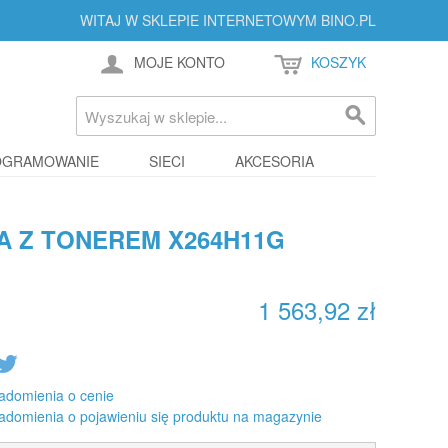
WITAJ W SKLEPIE INTERNETOWYM BINO.PL
MOJE KONTO
KOSZYK
OGRAMOWANIE
SIECI
AKCESORIA
A Z TONEREM X264H11G
1 563,92 zł
adomienia o cenie
adomienia o pojawieniu się produktu na magazynie