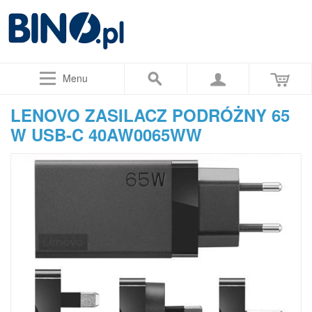
Menu
LENOVO ZASILACZ PODRÓŻNY 65
W USB-C 40AW0065WW