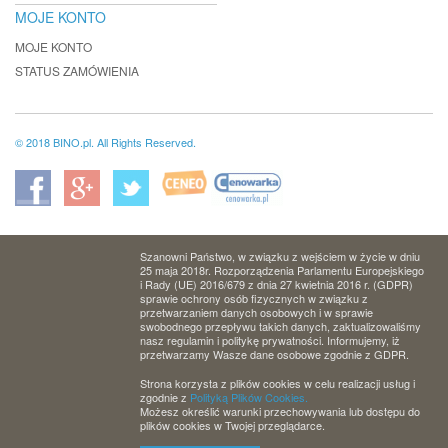
MOJE KONTO
MOJE KONTO
STATUS ZAMÓWIENIA
© 2018 BINO.pl. All Rights Reserved.
Szanowni Państwo, w związku z wejściem w życie w dniu
25 maja 2018r. Rozporządzenia Parlamentu Europejskiego
i Rady (UE) 2016/679 z dnia 27 kwietnia 2016 r. (GDPR)
sprawie ochrony osób fizycznych w związku z
przetwarzaniem danych osobowych i w sprawie
swobodnego przepływu takich danych, zaktualizowaliśmy
nasz regulamin i politykę prywatności. Informujemy, iż
przetwarzamy Wasze dane osobowe zgodnie z GDPR.
Strona korzysta z plików cookies w celu realizacji usług i
zgodnie z
Polityką Plików Cookies.
Możesz określić warunki przechowywania lub dostępu do
plików cookies w Twojej przeglądarce.