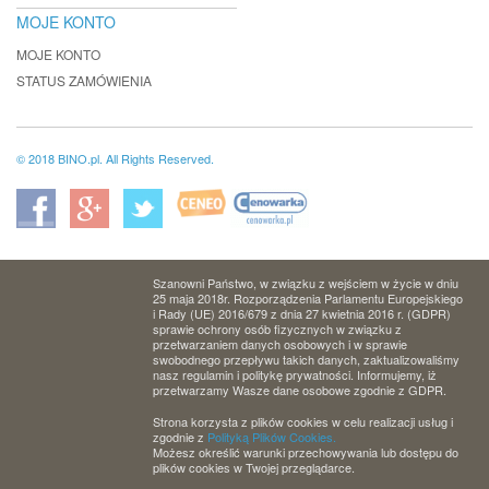
MOJE KONTO
MOJE KONTO
STATUS ZAMÓWIENIA
© 2018 BINO.pl. All Rights Reserved.
Szanowni Państwo, w związku z wejściem w życie w dniu
25 maja 2018r. Rozporządzenia Parlamentu Europejskiego
i Rady (UE) 2016/679 z dnia 27 kwietnia 2016 r. (GDPR)
sprawie ochrony osób fizycznych w związku z
przetwarzaniem danych osobowych i w sprawie
swobodnego przepływu takich danych, zaktualizowaliśmy
nasz regulamin i politykę prywatności. Informujemy, iż
przetwarzamy Wasze dane osobowe zgodnie z GDPR.
Strona korzysta z plików cookies w celu realizacji usług i
zgodnie z
Polityką Plików Cookies.
Możesz określić warunki przechowywania lub dostępu do
plików cookies w Twojej przeglądarce.