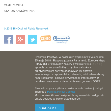
MOJE KONTO
STATUS ZAMÓWIENIA
© 2018 BINO.pl. All Rights Reserved.
Szanowni Państwo, w związku z wejściem w życie w dniu
25 maja 2018r. Rozporządzenia Parlamentu Europejskiego
i Rady (UE) 2016/679 z dnia 27 kwietnia 2016 r. (GDPR)
sprawie ochrony osób fizycznych w związku z
przetwarzaniem danych osobowych i w sprawie
swobodnego przepływu takich danych, zaktualizowaliśmy
nasz regulamin i politykę prywatności. Informujemy, iż
przetwarzamy Wasze dane osobowe zgodnie z GDPR.
Strona korzysta z plików cookies w celu realizacji usług i
zgodnie z
Polityką Plików Cookies.
Możesz określić warunki przechowywania lub dostępu do
plików cookies w Twojej przeglądarce.
ZGADZAM SIĘ