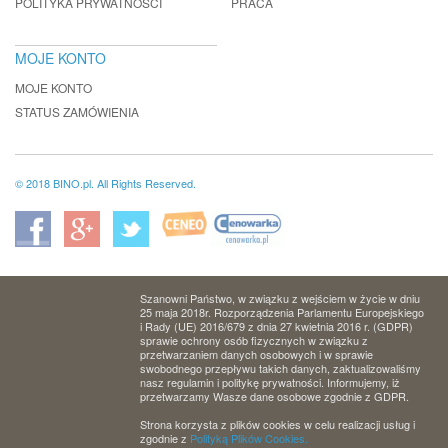
POLITYKA PRYWATNOŚCI
PRACA
MOJE KONTO
MOJE KONTO
STATUS ZAMÓWIENIA
© 2018 BINO.pl. All Rights Reserved.
Szanowni Państwo, w związku z wejściem w życie w dniu
25 maja 2018r. Rozporządzenia Parlamentu Europejskiego
i Rady (UE) 2016/679 z dnia 27 kwietnia 2016 r. (GDPR)
sprawie ochrony osób fizycznych w związku z
przetwarzaniem danych osobowych i w sprawie
swobodnego przepływu takich danych, zaktualizowaliśmy
nasz regulamin i politykę prywatności. Informujemy, iż
przetwarzamy Wasze dane osobowe zgodnie z GDPR.
Strona korzysta z plików cookies w celu realizacji usług i
zgodnie z
Polityką Plików Cookies.