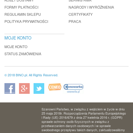
FORMY PŁATNOŚCI
NAGRODY I WYRÓŻNIENIA
REGULAMIN SKLEPU
CERTYFIKATY
POLITYKA PRYWATNOŚCI
PRACA
MOJE KONTO
MOJE KONTO
STATUS ZAMÓWIENIA
© 2018 BINO.pl. All Rights Reserved.
Szanowni Państwo, w związku z wejściem w życie w dniu
25 maja 2018r. Rozporządzenia Parlamentu Europejskiego
i Rady (UE) 2016/679 z dnia 27 kwietnia 2016 r. (GDPR)
sprawie ochrony osób fizycznych w związku z
przetwarzaniem danych osobowych i w sprawie
swobodnego przepływu takich danych, zaktualizowaliśmy