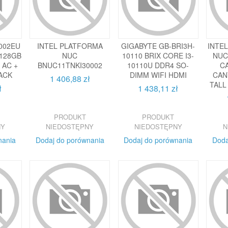
-002EU
INTEL PLATFORMA
GIGABYTE GB-BRI3H-
INTE
 128GB
NUC
10110 BRIX CORE I3-
NUC
 AC +
BNUC11TNKI30002
10110U DDR4 SO-
C
ACK
DIMM WIFI HDMI
CAN
1 406,88 zł
TALL
ł
1 438,11 zł
PRODUKT
PRODUKT
NY
NIEDOSTĘPNY
NIEDOSTĘPNY
N
nania
Dodaj do porównania
Dodaj do porównania
Doda