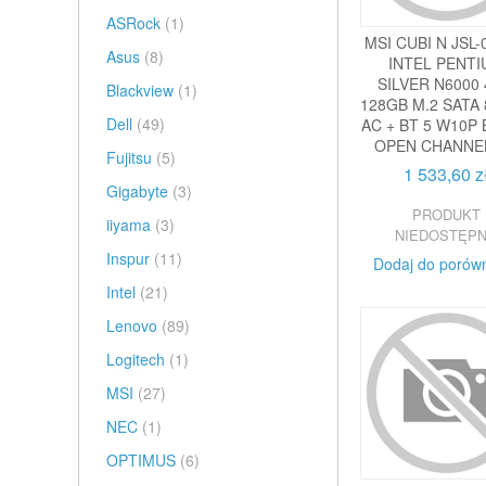
ASRock
(1)
MSI CUBI N JSL
Asus
(8)
INTEL PENT
SILVER N6000
Blackview
(1)
128GB M.2 SATA 
Dell
(49)
AC + BT 5 W10P
OPEN CHANNEL
Fujitsu
(5)
1 533,60 z
Gigabyte
(3)
PRODUKT
iiyama
(3)
NIEDOSTĘP
Inspur
(11)
Dodaj do porów
Intel
(21)
Lenovo
(89)
Logitech
(1)
MSI
(27)
NEC
(1)
OPTIMUS
(6)