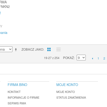
ORMA
FNKN2
ł
NY
nania
ZOBACZ JAKO
POKAŻ
19-27 z 254
1
2
FIRMA BINO
MOJE KONTO
KONTAKT
MOJE KONTO
INFORMACJE O FIRMIE
STATUS ZAMÓWIENIA
SERWIS RMA