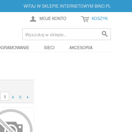
WITAJ W SKLEPIE INTERNETOWYM BINO.PL
MOJE KONTO
KOSZYK
OGRAMOWANIE
SIECI
AKCESORIA
3
4
5