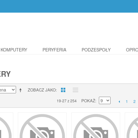
KOMPUTERY
PERYFERIA
PODZESPOŁY
OPR
ERY
ZOBACZ JAKO
POKAŻ
19-27 z 254
1
2