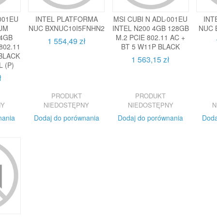
-001EU
INTEL PLATFORMA
MSI CUBI N ADL-001EU
INT
IUM
NUC BXNUC10I5FNHN2
INTEL N200 4GB 128GB
NUC 
 4GB
M.2 PCIE 802.11 AC +
1 554,49 zł
802.11
BT 5 W11P BLACK
 BLACK
1 563,15 zł
 (P)
ł
PRODUKT
PRODUKT
NY
NIEDOSTĘPNY
NIEDOSTĘPNY
N
nania
Dodaj do porównania
Dodaj do porównania
Doda