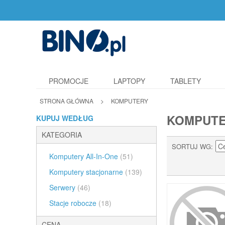
PROMOCJE
LAPTOPY
TABLETY
STRONA GŁÓWNA
>
KOMPUTERY
KOMPUT
KUPUJ WEDŁUG
KATEGORIA
SORTUJ WG
Komputery All-In-One
(51)
Komputery stacjonarne
(139)
Serwery
(46)
Stacje robocze
(18)
CENA