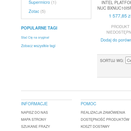
Supermicro
(1)
INTEL PLATF
NUC BXNUC10I5
Zotac
(5)
1 577,85 z
PRODUKT
POPULARNE TAGI
NIEDOSTĘP
Stać Cię na oryginał
Dodaj do porów
Zobacz wszystkie tagi
SORTUJ WG
INFORMACJE
POMOC
NAPISZ DO NAS
REALIZACJA ZAMÓWIENIA
MAPA STRONY
DOSTĘPNOŚĆ PRODUKTÓW
SZUKANE FRAZY
KOSZT DOSTAWY