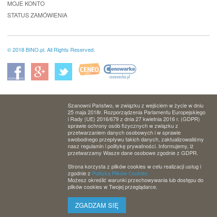
MOJE KONTO
STATUS ZAMÓWIENIA
© 2018 BINO.pl. All Rights Reserved.
Szanowni Państwo, w związku z wejściem w życie w dniu
25 maja 2018r. Rozporządzenia Parlamentu Europejskiego
i Rady (UE) 2016/679 z dnia 27 kwietnia 2016 r. (GDPR)
sprawie ochrony osób fizycznych w związku z
przetwarzaniem danych osobowych i w sprawie
swobodnego przepływu takich danych, zaktualizowaliśmy
nasz regulamin i politykę prywatności. Informujemy, iż
przetwarzamy Wasze dane osobowe zgodnie z GDPR.
Strona korzysta z plików cookies w celu realizacji usług i
zgodnie z
Polityką Plików Cookies.
Możesz określić warunki przechowywania lub dostępu do
plików cookies w Twojej przeglądarce.
ZGADZAM SIĘ