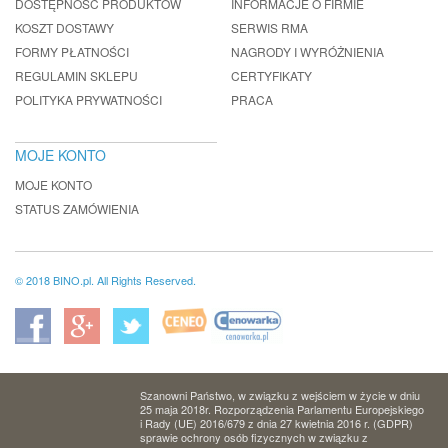
DOSTĘPNOŚĆ PRODUKTÓW
INFORMACJE O FIRMIE
KOSZT DOSTAWY
SERWIS RMA
FORMY PŁATNOŚCI
NAGRODY I WYRÓŻNIENIA
REGULAMIN SKLEPU
CERTYFIKATY
POLITYKA PRYWATNOŚCI
PRACA
MOJE KONTO
MOJE KONTO
STATUS ZAMÓWIENIA
© 2018 BINO.pl. All Rights Reserved.
Szanowni Państwo, w związku z wejściem w życie w dniu
25 maja 2018r. Rozporządzenia Parlamentu Europejskiego
i Rady (UE) 2016/679 z dnia 27 kwietnia 2016 r. (GDPR)
sprawie ochrony osób fizycznych w związku z