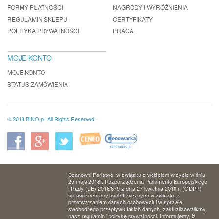
FORMY PŁATNOŚCI
NAGRODY I WYRÓŻNIENIA
REGULAMIN SKLEPU
CERTYFIKATY
POLITYKA PRYWATNOŚCI
PRACA
MOJE KONTO
MOJE KONTO
STATUS ZAMÓWIENIA
© 2018 BINO.pl. All Rights Reserved.
Szanowni Państwo, w związku z wejściem w życie w dniu
25 maja 2018r. Rozporządzenia Parlamentu Europejskiego
i Rady (UE) 2016/679 z dnia 27 kwietnia 2016 r. (GDPR)
sprawie ochrony osób fizycznych w związku z
przetwarzaniem danych osobowych i w sprawie
swobodnego przepływu takich danych, zaktualizowaliśmy
nasz regulamin i politykę prywatności. Informujemy, iż