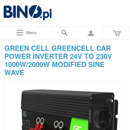
Menu
GREEN CELL GREENCELL CAR
POWER INVERTER 24V TO 230V
1000W/2000W MODIFIED SINE
WAVE