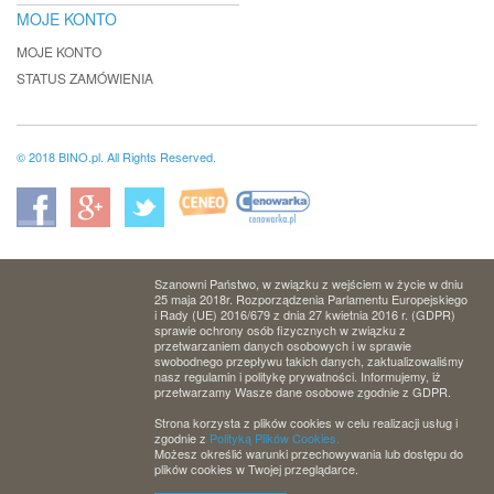
MOJE KONTO
MOJE KONTO
STATUS ZAMÓWIENIA
© 2018 BINO.pl. All Rights Reserved.
Szanowni Państwo, w związku z wejściem w życie w dniu
25 maja 2018r. Rozporządzenia Parlamentu Europejskiego
i Rady (UE) 2016/679 z dnia 27 kwietnia 2016 r. (GDPR)
sprawie ochrony osób fizycznych w związku z
przetwarzaniem danych osobowych i w sprawie
swobodnego przepływu takich danych, zaktualizowaliśmy
nasz regulamin i politykę prywatności. Informujemy, iż
przetwarzamy Wasze dane osobowe zgodnie z GDPR.
Strona korzysta z plików cookies w celu realizacji usług i
zgodnie z
Polityką Plików Cookies.
Możesz określić warunki przechowywania lub dostępu do
plików cookies w Twojej przeglądarce.