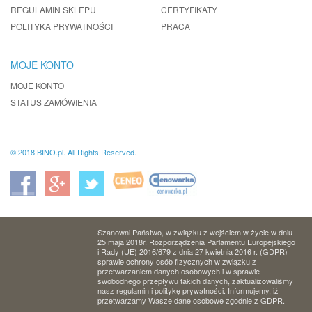
REGULAMIN SKLEPU
CERTYFIKATY
POLITYKA PRYWATNOŚCI
PRACA
MOJE KONTO
MOJE KONTO
STATUS ZAMÓWIENIA
© 2018 BINO.pl. All Rights Reserved.
Szanowni Państwo, w związku z wejściem w życie w dniu
25 maja 2018r. Rozporządzenia Parlamentu Europejskiego
i Rady (UE) 2016/679 z dnia 27 kwietnia 2016 r. (GDPR)
sprawie ochrony osób fizycznych w związku z
przetwarzaniem danych osobowych i w sprawie
swobodnego przepływu takich danych, zaktualizowaliśmy
nasz regulamin i politykę prywatności. Informujemy, iż
przetwarzamy Wasze dane osobowe zgodnie z GDPR.