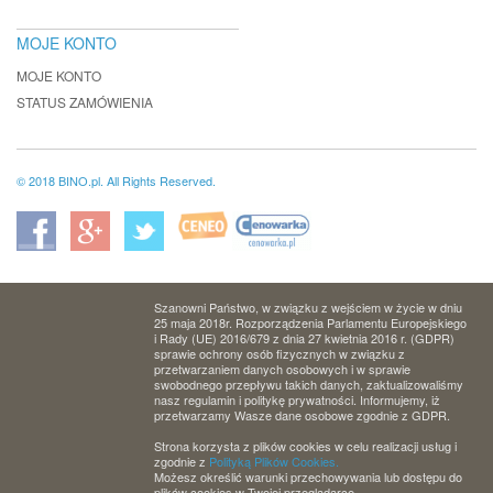
MOJE KONTO
MOJE KONTO
STATUS ZAMÓWIENIA
© 2018 BINO.pl. All Rights Reserved.
Szanowni Państwo, w związku z wejściem w życie w dniu
25 maja 2018r. Rozporządzenia Parlamentu Europejskiego
i Rady (UE) 2016/679 z dnia 27 kwietnia 2016 r. (GDPR)
sprawie ochrony osób fizycznych w związku z
przetwarzaniem danych osobowych i w sprawie
swobodnego przepływu takich danych, zaktualizowaliśmy
nasz regulamin i politykę prywatności. Informujemy, iż
przetwarzamy Wasze dane osobowe zgodnie z GDPR.
Strona korzysta z plików cookies w celu realizacji usług i
zgodnie z
Polityką Plików Cookies.
Możesz określić warunki przechowywania lub dostępu do
plików cookies w Twojej przeglądarce.