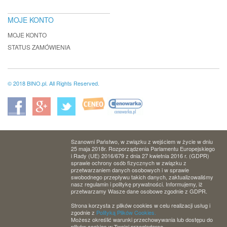
MOJE KONTO
MOJE KONTO
STATUS ZAMÓWIENIA
© 2018 BINO.pl. All Rights Reserved.
Szanowni Państwo, w związku z wejściem w życie w dniu
25 maja 2018r. Rozporządzenia Parlamentu Europejskiego
i Rady (UE) 2016/679 z dnia 27 kwietnia 2016 r. (GDPR)
sprawie ochrony osób fizycznych w związku z
przetwarzaniem danych osobowych i w sprawie
swobodnego przepływu takich danych, zaktualizowaliśmy
nasz regulamin i politykę prywatności. Informujemy, iż
przetwarzamy Wasze dane osobowe zgodnie z GDPR.
Strona korzysta z plików cookies w celu realizacji usług i
zgodnie z
Polityką Plików Cookies.
Możesz określić warunki przechowywania lub dostępu do
plików cookies w Twojej przeglądarce.