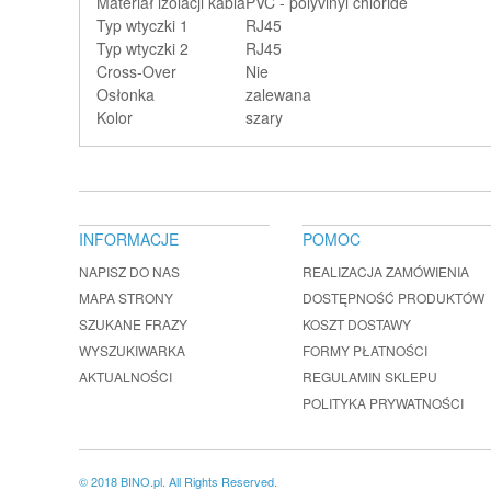
Materiał izolacji kabla
PVC - polyvinyl chloride
Typ wtyczki 1
RJ45
Typ wtyczki 2
RJ45
Cross-Over
Nie
Osłonka
zalewana
Kolor
szary
INFORMACJE
POMOC
NAPISZ DO NAS
REALIZACJA ZAMÓWIENIA
MAPA STRONY
DOSTĘPNOŚĆ PRODUKTÓW
SZUKANE FRAZY
KOSZT DOSTAWY
WYSZUKIWARKA
FORMY PŁATNOŚCI
AKTUALNOŚCI
REGULAMIN SKLEPU
POLITYKA PRYWATNOŚCI
© 2018 BINO.pl. All Rights Reserved.