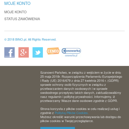
MOJE KONTO
MOJE KONTO
STATUS ZAMÓWIENIA
© 2018 BINO.pl. All Rights Reserved.
Szanowni Państwo, w związku z wejściem w życie w dniu
25 maja 2018r. Rozporządzenia Parlamentu Europejskiego
i Rady (UE) 2016/679 z dnia 27 kwietnia 2016 r. (GDPR)
sprawie ochrony osób fizycznych w związku z
przetwarzaniem danych osobowych i w sprawie
swobodnego przepływu takich danych, zaktualizowaliśmy
nasz regulamin i politykę prywatności. Informujemy, iż
przetwarzamy Wasze dane osobowe zgodnie z GDPR.
Strona korzysta z plików cookies w celu realizacji usług i
zgodnie z
Polityką Plików Cookies.
Możesz określić warunki przechowywania lub dostępu do
plików cookies w Twojej przeglądarce.