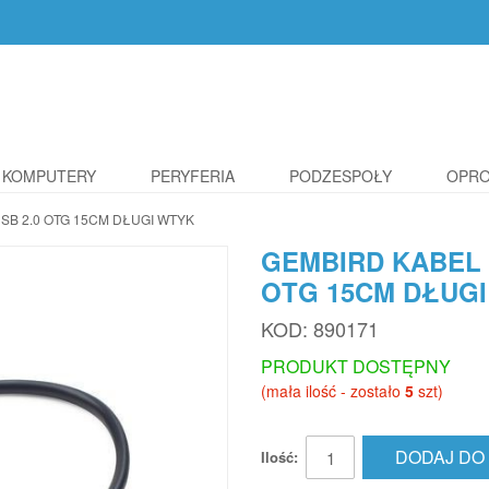
KOMPUTERY
PERYFERIA
PODZESPOŁY
OPR
SB 2.0 OTG 15CM DŁUGI WTYK
GEMBIRD KABEL 
OTG 15CM DŁUG
KOD:
890171
PRODUKT DOSTĘPNY
(mała ilość - zostało
5
szt)
DODAJ DO
Ilość: