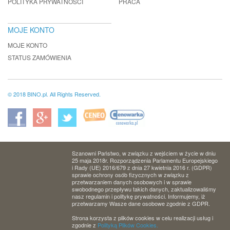
POLITYKA PRYWATNOŚCI
PRACA
MOJE KONTO
MOJE KONTO
STATUS ZAMÓWIENIA
© 2018 BINO.pl. All Rights Reserved.
Szanowni Państwo, w związku z wejściem w życie w dniu
25 maja 2018r. Rozporządzenia Parlamentu Europejskiego
i Rady (UE) 2016/679 z dnia 27 kwietnia 2016 r. (GDPR)
sprawie ochrony osób fizycznych w związku z
przetwarzaniem danych osobowych i w sprawie
swobodnego przepływu takich danych, zaktualizowaliśmy
nasz regulamin i politykę prywatności. Informujemy, iż
przetwarzamy Wasze dane osobowe zgodnie z GDPR.
Strona korzysta z plików cookies w celu realizacji usług i
zgodnie z
Polityką Plików Cookies.