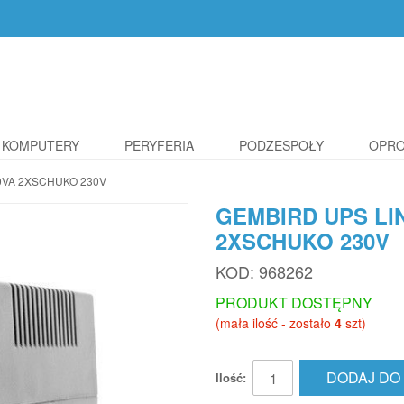
KOMPUTERY
PERYFERIA
PODZESPOŁY
OPR
0VA 2XSCHUKO 230V
GEMBIRD UPS LI
2XSCHUKO 230V
KOD:
968262
PRODUKT DOSTĘPNY
(mała ilość - zostało
4
szt)
DODAJ DO
Ilość: