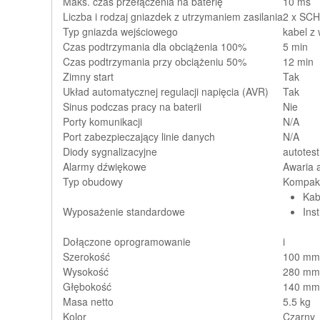
Maks. czas przełączenia na baterię
10 ms
Liczba i rodzaj gniazdek z utrzymaniem zasilania
2 x SC
Typ gniazda wejściowego
kabel z
Czas podtrzymania dla obciążenia 100%
5 min
Czas podtrzymania przy obciążeniu 50%
12 min
Zimny start
Tak
Układ automatycznej regulacji napięcia (AVR)
Tak
Sinus podczas pracy na baterii
Nie
Porty komunikacji
N/A
Port zabezpieczający linie danych
N/A
Diody sygnalizacyjne
autotest
Alarmy dźwiękowe
Awaria 
Typ obudowy
Kompakt
Kab
Wyposażenie standardowe
Ins
Dołączone oprogramowanie
i
Szerokość
100 mm
Wysokość
280 mm
Głębokość
140 mm
Masa netto
5.5 kg
Kolor
Czarny