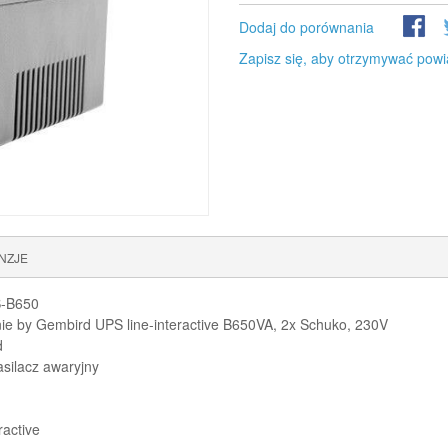
Dodaj do porównania
Zapisz się, aby otrzymywać powi
NZJE
-B650
ie by Gembird UPS line-interactive B650VA, 2x Schuko, 230V
d
asilacz awaryjny
ractive