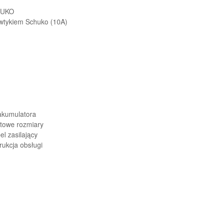
HUKO
 wtykiem Schuko (10A)
akumulatora
owe rozmiary
el zasilający
trukcja obsługi