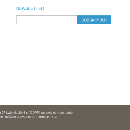
NEWSLETTER
SUBSKRYBUJ
a 27 kwietnia 2016 r. (GDPR) sprawie ochrony osób
i politykę prywatności. Informujemy, iż