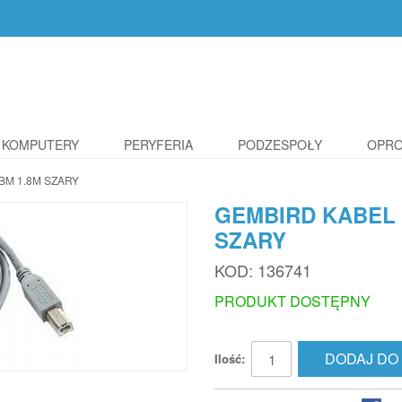
KOMPUTERY
PERYFERIA
PODZESPOŁY
OPR
BM 1.8M SZARY
GEMBIRD KABEL 
SZARY
KOD:
136741
PRODUKT DOSTĘPNY
DODAJ DO
Ilość: