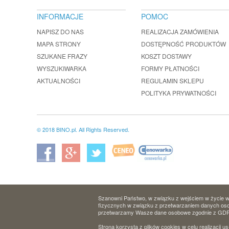
INFORMACJE
POMOC
NAPISZ DO NAS
REALIZACJA ZAMÓWIENIA
MAPA STRONY
DOSTĘPNOŚĆ PRODUKTÓW
SZUKANE FRAZY
KOSZT DOSTAWY
WYSZUKIWARKA
FORMY PŁATNOŚCI
AKTUALNOŚCI
REGULAMIN SKLEPU
POLITYKA PRYWATNOŚCI
© 2018 BINO.pl. All Rights Reserved.
Szanowni Państwo, w związku z wejściem w życie w 
fizycznych w związku z przetwarzaniem danych osob
przetwarzamy Wasze dane osobowe zgodnie z GD
Strona korzysta z plików cookies w celu realizacji us