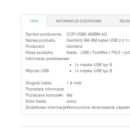
OPIS
INFORMACJE DODATKOWE
RECE
Symbol producenta
CCP-USB2-AMBM-6G
Nazwa produktu
Gembird AM-BM kabel USB 2.0 1.
Producent
Gembird
Klasa produktu
Kable - USB | FireWire | PS/2 | (e
Informacje podstawowe
1x męska USB typ A
Wtyczki USB
1x męska USB typ B
Długość kabla
1.8 metr
Pozostałe informacje
Pozłacane końcówki
Nie
Kolor kabla
szary
Dodatkowe informacje
Wzmocnione ekranowanie zapewni