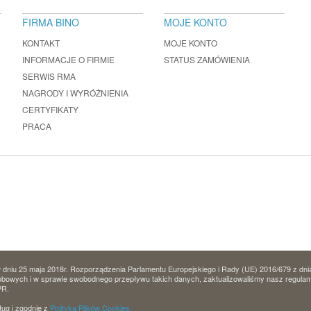
FIRMA BINO
MOJE KONTO
KONTAKT
MOJE KONTO
INFORMACJE O FIRMIE
STATUS ZAMÓWIENIA
SERWIS RMA
NAGRODY I WYRÓŻNIENIA
CERTYFIKATY
PRACA
dniu 25 maja 2018r. Rozporządzenia Parlamentu Europejskiego i Rady (UE) 2016/679 z dni
owych i w sprawie swobodnego przepływu takich danych, zaktualizowaliśmy nasz regulamin 
PR.
ług i zgodnie z
Polityką Plików Cookies.