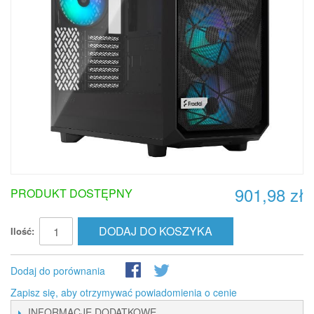
901,98 zł
PRODUKT DOSTĘPNY
DODAJ DO KOSZYKA
Ilość:
Dodaj do porównania
Zapisz się, aby otrzymywać powiadomienia o cenie
INFORMACJE DODATKOWE