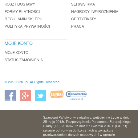
KOSZT DOSTAWY
SERWIS RMA
FORMY PŁATNOŚCI
NAGRODY I WYRÓŻNIENIA
REGULAMIN SKLEPU
CERTYFIKATY
POLITYKA PRYWATNOŚCI
PRACA
MOJE KONTO
MOJE KONTO
STATUS ZAMÓWIENIA
© 2018 BINO.pl. All Rights Reserved.
Szanowni Państwo, w związku z wejściem w życie w dniu
25 maja 2018r. Rozporządzenia Parlamentu Europejskiego
i Rady (UE) 2016/679 z dnia 27 kwietnia 2016 r. (GDPR)
sprawie ochrony osób fizycznych w związku z
przetwarzaniem danych osobowych i w sprawie