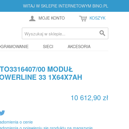
WITAJ W SKLEPIE INTERNETOWYM BINO.PL
MOJE KONTO
KOSZYK
OGRAMOWANIE
SIECI
AKCESORIA
TO3316407/00 MODUŁ
OWERLINE 33 1X64X7AH
10 612,90 zł
adomienia o cenie
adomienia o pojawieniu się produktu na magazynie