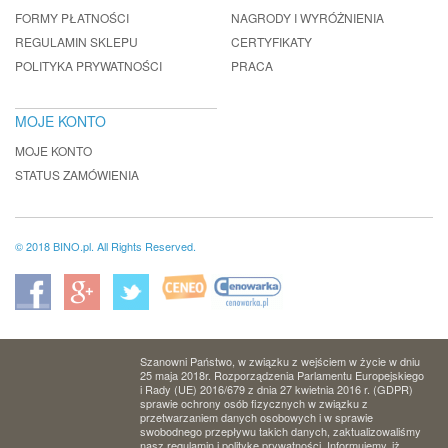
FORMY PŁATNOŚCI
NAGRODY I WYRÓŻNIENIA
REGULAMIN SKLEPU
CERTYFIKATY
POLITYKA PRYWATNOŚCI
PRACA
MOJE KONTO
MOJE KONTO
STATUS ZAMÓWIENIA
© 2018 BINO.pl. All Rights Reserved.
Szanowni Państwo, w związku z wejściem w życie w dniu
25 maja 2018r. Rozporządzenia Parlamentu Europejskiego
i Rady (UE) 2016/679 z dnia 27 kwietnia 2016 r. (GDPR)
sprawie ochrony osób fizycznych w związku z
przetwarzaniem danych osobowych i w sprawie
swobodnego przepływu takich danych, zaktualizowaliśmy
nasz regulamin i politykę prywatności. Informujemy, iż