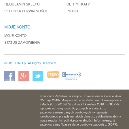
REGULAMIN SKLEPU
CERTYFIKATY
POLITYKA PRYWATNOŚCI
PRACA
MOJE KONTO
MOJE KONTO
STATUS ZAMÓWIENIA
© 2018 BINO.pl. All Rights Reserved.
Szanowni Państwo, w związku z wejściem w życie w dniu
25 maja 2018r. Rozporządzenia Parlamentu Europejskiego
i Rady (UE) 2016/679 z dnia 27 kwietnia 2016 r. (GDPR)
sprawie ochrony osób fizycznych w związku z
przetwarzaniem danych osobowych i w sprawie
swobodnego przepływu takich danych, zaktualizowaliśmy
nasz regulamin i politykę prywatności. Informujemy, iż
przetwarzamy Wasze dane osobowe zgodnie z GDPR.