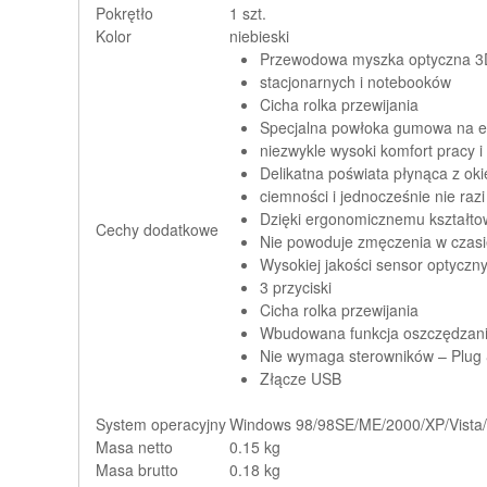
Pokrętło
1 szt.
Kolor
niebieski
Przewodowa myszka optyczna 3
stacjonarnych i notebooków
Cicha rolka przewijania
Specjalna powłoka gumowa na el
niezwykle wysoki komfort pracy i
Delikatna poświata płynąca z oki
ciemności i jednocześnie nie raz
Dzięki ergonomicznemu kształtow
Cechy dodatkowe
Nie powoduje zmęczenia w czasi
Wysokiej jakości sensor optyczn
3 przyciski
Cicha rolka przewijania
Wbudowana funkcja oszczędzani
Nie wymaga sterowników – Plug 
Złącze USB
System operacyjny
Windows 98/98SE/ME/2000/XP/Vista
Masa netto
0.15 kg
Masa brutto
0.18 kg