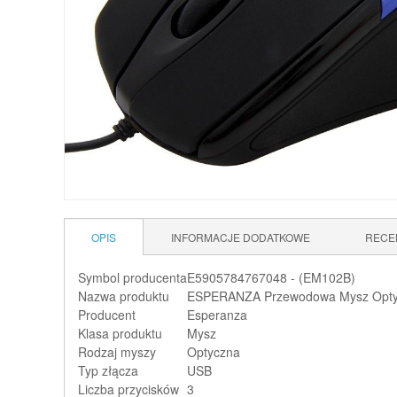
OPIS
INFORMACJE DODATKOWE
RECE
Symbol producenta
E5905784767048 - (EM102B)
Nazwa produktu
ESPERANZA Przewodowa Mysz Optyc
Producent
Esperanza
Klasa produktu
Mysz
Rodzaj myszy
Optyczna
Typ złącza
USB
Liczba przycisków
3