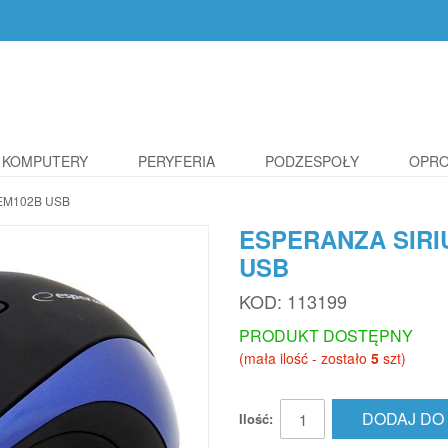
KOMPUTERY
PERYFERIA
PODZESPOŁY
OPR
EM102B USB
ESPERANZA SIRI
USB
KOD:
113199
PRODUKT DOSTĘPNY
(mała ilość - zostało
5
szt)
DODAJ DO
Ilość: