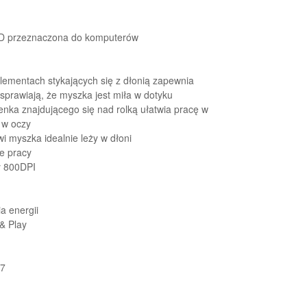
D przeznaczona do komputerów
ementach stykających się z dłonią zapewnia
 sprawiają, że myszka jest miła w dotyku
enka znajdującego się nad rolką ułatwia pracę w
i w oczy
i myszka idealnie leży w dłoni
e pracy
y 800DPI
a energii
& Play
/7