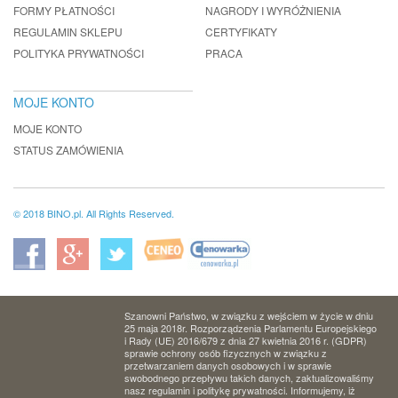
FORMY PŁATNOŚCI
NAGRODY I WYRÓŻNIENIA
REGULAMIN SKLEPU
CERTYFIKATY
POLITYKA PRYWATNOŚCI
PRACA
MOJE KONTO
MOJE KONTO
STATUS ZAMÓWIENIA
© 2018 BINO.pl. All Rights Reserved.
Szanowni Państwo, w związku z wejściem w życie w dniu
25 maja 2018r. Rozporządzenia Parlamentu Europejskiego
i Rady (UE) 2016/679 z dnia 27 kwietnia 2016 r. (GDPR)
sprawie ochrony osób fizycznych w związku z
przetwarzaniem danych osobowych i w sprawie
swobodnego przepływu takich danych, zaktualizowaliśmy
nasz regulamin i politykę prywatności. Informujemy, iż