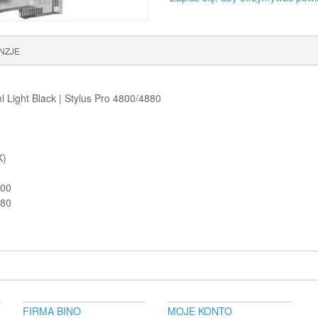
NZJE
Light Black | Stylus Pro 4800/4880
K)
800
880
FIRMA BINO
MOJE KONTO