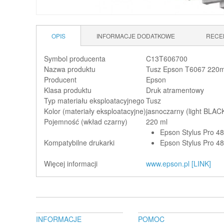
OPIS
INFORMACJE DODATKOWE
RECE
Symbol producenta
C13T606700
Nazwa produktu
Tusz Epson T6067 220ml 
Producent
Epson
Klasa produktu
Druk atramentowy
Typ materiału eksploatacyjnego
Tusz
Kolor (materiały eksploatacyjne)
jasnoczarny (light BLAC
Pojemność (wkład czarny)
220 ml
Epson Stylus Pro 4
Kompatybilne drukarki
Epson Stylus Pro 4
Więcej informacji
www.epson.pl [LINK]
INFORMACJE
POMOC