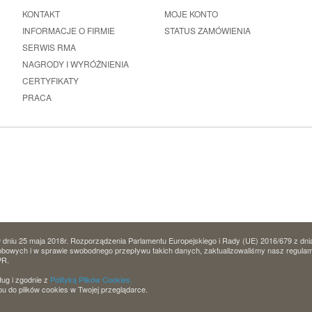
KONTAKT
MOJE KONTO
INFORMACJE O FIRMIE
STATUS ZAMÓWIENIA
SERWIS RMA
NAGRODY I WYRÓŻNIENIA
CERTYFIKATY
PRACA
dniu 25 maja 2018r. Rozporządzenia Parlamentu Europejskiego i Rady (UE) 2016/679 z dni
owych i w sprawie swobodnego przepływu takich danych, zaktualizowaliśmy nasz regulamin 
PR.
ług i zgodnie z
Polityką Plików Cookies.
u do plików cookies w Twojej przeglądarce.