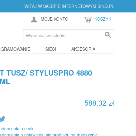
WITAJ W SKLEPIE INTERNETOWYM BINO.PL
MOJE KONTO
KOSZYK
OGRAMOWANIE
SIECI
AKCESORIA
 TUSZ/ STYLUSPRO 4880
0ML
588,32 zł
adomienia o cenie
adomienia o pojawieniu się produktu na magazynie