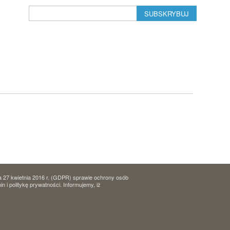
SUBSKRYBUJ
a 27 kwietnia 2016 r. (GDPR) sprawie ochrony osób
i politykę prywatności. Informujemy, iż