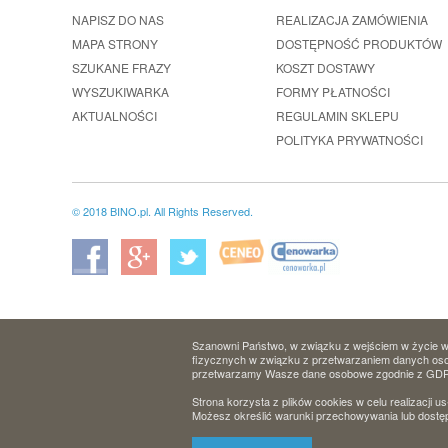
NAPISZ DO NAS
REALIZACJA ZAMÓWIENIA
MAPA STRONY
DOSTĘPNOŚĆ PRODUKTÓW
SZUKANE FRAZY
KOSZT DOSTAWY
WYSZUKIWARKA
FORMY PŁATNOŚCI
AKTUALNOŚCI
REGULAMIN SKLEPU
POLITYKA PRYWATNOŚCI
© 2018 BINO.pl. All Rights Reserved.
Szanowni Państwo, w związku z wejściem w życie w 
fizycznych w związku z przetwarzaniem danych osob
przetwarzamy Wasze dane osobowe zgodnie z GD
Strona korzysta z plików cookies w celu realizacji us
Możesz określić warunki przechowywania lub dostęp