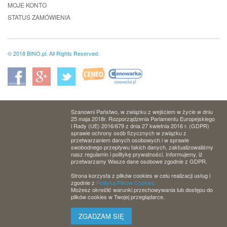
MOJE KONTO
STATUS ZAMÓWIENIA
© 2018 BINO.pl. All Rights Reserved.
Szanowni Państwo, w związku z wejściem w życie w dniu
25 maja 2018r. Rozporządzenia Parlamentu Europejskiego
i Rady (UE) 2016/679 z dnia 27 kwietnia 2016 r. (GDPR)
sprawie ochrony osób fizycznych w związku z
przetwarzaniem danych osobowych i w sprawie
swobodnego przepływu takich danych, zaktualizowaliśmy
nasz regulamin i politykę prywatności. Informujemy, iż
przetwarzamy Wasze dane osobowe zgodnie z GDPR.
Strona korzysta z plików cookies w celu realizacji usług i
zgodnie z
Polityką Plików Cookies.
Możesz określić warunki przechowywania lub dostępu do
plików cookies w Twojej przeglądarce.
ZGADZAM SIĘ