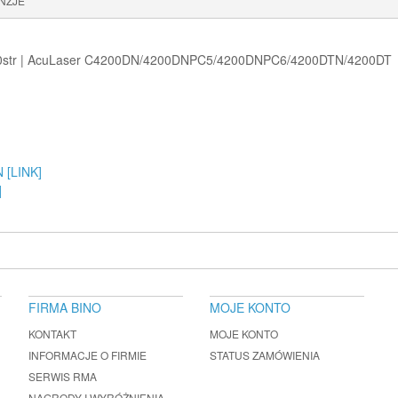
NZJE
500str | AcuLaser C4200DN/4200DNPC5/4200DNPC6/4200DTN/4200DT
 [LINK]
]
FIRMA BINO
MOJE KONTO
KONTAKT
MOJE KONTO
INFORMACJE O FIRMIE
STATUS ZAMÓWIENIA
SERWIS RMA
NAGRODY I WYRÓŻNIENIA