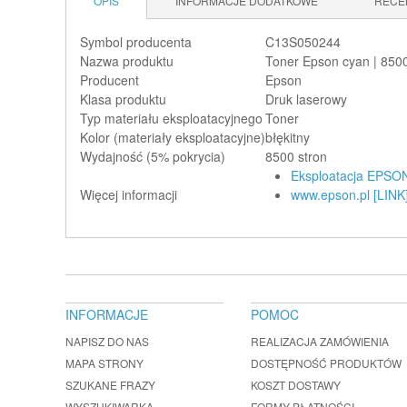
OPIS
INFORMACJE DODATKOWE
RECE
Symbol producenta
C13S050244
Nazwa produktu
Toner Epson cyan | 8
Producent
Epson
Klasa produktu
Druk laserowy
Typ materiału eksploatacyjnego
Toner
Kolor (materiały eksploatacyjne)
błękitny
Wydajność (5% pokrycia)
8500 stron
Eksploatacja EPSON
Więcej informacji
www.epson.pl [LINK
INFORMACJE
POMOC
NAPISZ DO NAS
REALIZACJA ZAMÓWIENIA
MAPA STRONY
DOSTĘPNOŚĆ PRODUKTÓW
SZUKANE FRAZY
KOSZT DOSTAWY
WYSZUKIWARKA
FORMY PŁATNOŚCI