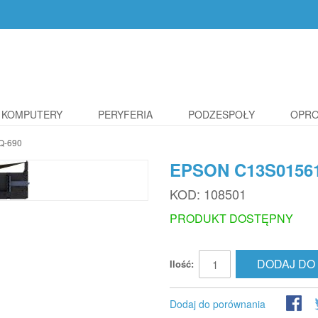
KOMPUTERY
PERYFERIA
PODZESPOŁY
OPR
Q-690
EPSON C13S0156
KOD:
108501
PRODUKT DOSTĘPNY
DODAJ DO
Ilość:
Dodaj do porównania