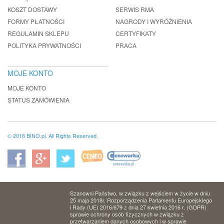
KOSZT DOSTAWY
SERWIS RMA
FORMY PŁATNOŚCI
NAGRODY I WYRÓŻNIENIA
REGULAMIN SKLEPU
CERTYFIKATY
POLITYKA PRYWATNOŚCI
PRACA
MOJE KONTO
MOJE KONTO
STATUS ZAMÓWIENIA
© 2018 BINO.pl. All Rights Reserved.
Szanowni Państwo, w związku z wejściem w życie w dniu
25 maja 2018r. Rozporządzenia Parlamentu Europejskiego
i Rady (UE) 2016/679 z dnia 27 kwietnia 2016 r. (GDPR)
sprawie ochrony osób fizycznych w związku z
przetwarzaniem danych osobowych i w sprawie