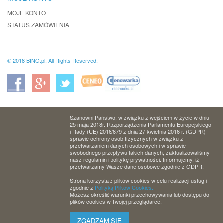
MOJE KONTO
STATUS ZAMÓWIENIA
© 2018 BINO.pl. All Rights Reserved.
Szanowni Państwo, w związku z wejściem w życie w dniu
25 maja 2018r. Rozporządzenia Parlamentu Europejskiego
i Rady (UE) 2016/679 z dnia 27 kwietnia 2016 r. (GDPR)
sprawie ochrony osób fizycznych w związku z
przetwarzaniem danych osobowych i w sprawie
swobodnego przepływu takich danych, zaktualizowaliśmy
nasz regulamin i politykę prywatności. Informujemy, iż
przetwarzamy Wasze dane osobowe zgodnie z GDPR.
Strona korzysta z plików cookies w celu realizacji usług i
zgodnie z
Polityką Plików Cookies.
Możesz określić warunki przechowywania lub dostępu do
plików cookies w Twojej przeglądarce.
ZGADZAM SIĘ