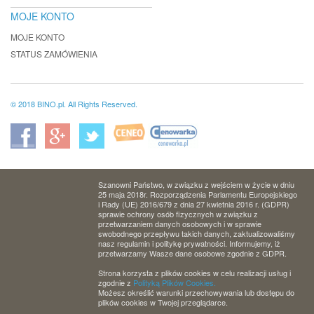
MOJE KONTO
MOJE KONTO
STATUS ZAMÓWIENIA
© 2018 BINO.pl. All Rights Reserved.
Szanowni Państwo, w związku z wejściem w życie w dniu
25 maja 2018r. Rozporządzenia Parlamentu Europejskiego
i Rady (UE) 2016/679 z dnia 27 kwietnia 2016 r. (GDPR)
sprawie ochrony osób fizycznych w związku z
przetwarzaniem danych osobowych i w sprawie
swobodnego przepływu takich danych, zaktualizowaliśmy
nasz regulamin i politykę prywatności. Informujemy, iż
przetwarzamy Wasze dane osobowe zgodnie z GDPR.
Strona korzysta z plików cookies w celu realizacji usług i
zgodnie z
Polityką Plików Cookies.
Możesz określić warunki przechowywania lub dostępu do
plików cookies w Twojej przeglądarce.