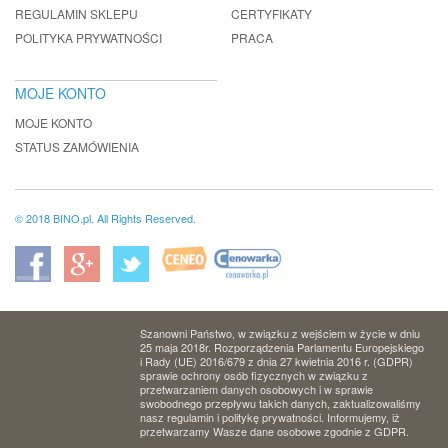
REGULAMIN SKLEPU
CERTYFIKATY
POLITYKA PRYWATNOŚCI
PRACA
MOJE KONTO
MOJE KONTO
STATUS ZAMÓWIENIA
© 2018 BINO.pl. All Rights Reserved.
Szanowni Państwo, w związku z wejściem w życie w dniu
25 maja 2018r. Rozporządzenia Parlamentu Europejskiego
i Rady (UE) 2016/679 z dnia 27 kwietnia 2016 r. (GDPR)
sprawie ochrony osób fizycznych w związku z
przetwarzaniem danych osobowych i w sprawie
swobodnego przepływu takich danych, zaktualizowaliśmy
nasz regulamin i politykę prywatności. Informujemy, iż
przetwarzamy Wasze dane osobowe zgodnie z GDPR.