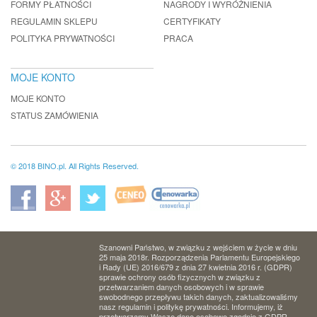
FORMY PŁATNOŚCI
NAGRODY I WYRÓŻNIENIA
REGULAMIN SKLEPU
CERTYFIKATY
POLITYKA PRYWATNOŚCI
PRACA
MOJE KONTO
MOJE KONTO
STATUS ZAMÓWIENIA
© 2018 BINO.pl. All Rights Reserved.
Szanowni Państwo, w związku z wejściem w życie w dniu
25 maja 2018r. Rozporządzenia Parlamentu Europejskiego
i Rady (UE) 2016/679 z dnia 27 kwietnia 2016 r. (GDPR)
sprawie ochrony osób fizycznych w związku z
przetwarzaniem danych osobowych i w sprawie
swobodnego przepływu takich danych, zaktualizowaliśmy
nasz regulamin i politykę prywatności. Informujemy, iż
przetwarzamy Wasze dane osobowe zgodnie z GDPR.