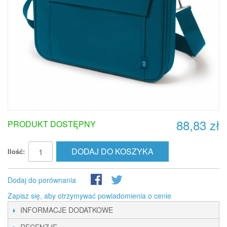
88,83 zł
PRODUKT DOSTĘPNY
DODAJ DO KOSZYKA
Ilość:
Dodaj do porównania
Zapisz się, aby otrzymywać powiadomienia o cenie
INFORMACJE DODATKOWE