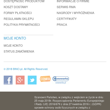
DOSTĘPNOŚĆ PRODUKTÓW
INFORMACJE O FIRMIE
KOSZT DOSTAWY
SERWIS RMA
FORMY PŁATNOŚCI
NAGRODY I WYRÓŻNIENIA
REGULAMIN SKLEPU
CERTYFIKATY
POLITYKA PRYWATNOŚCI
PRACA
MOJE KONTO
MOJE KONTO
STATUS ZAMÓWIENIA
© 2018 BINO.pl. All Rights Reserved.
Szanowni Państwo, w związku z wejściem w życie w dniu
25 maja 2018r. Rozporządzenia Parlamentu Europejskiego
i Rady (UE) 2016/679 z dnia 27 kwietnia 2016 r. (GDPR)
sprawie ochrony osób fizycznych w związku z