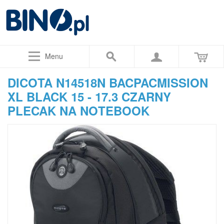
Menu
DICOTA N14518N BACPACMISSION
XL BLACK 15 - 17.3 CZARNY
PLECAK NA NOTEBOOK