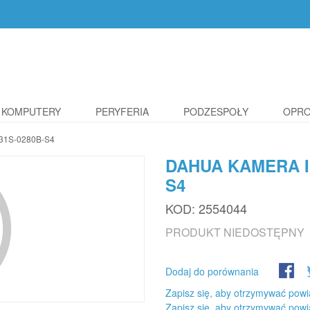
KOMPUTERY
PERYFERIA
PODZESPOŁY
OPR
31S-0280B-S4
DAHUA KAMERA I
S4
KOD:
2554044
PRODUKT NIEDOSTĘPNY
Dodaj do porównania
Zapisz się, aby otrzymywać powi
Zapisz się, aby otrzymywać powi