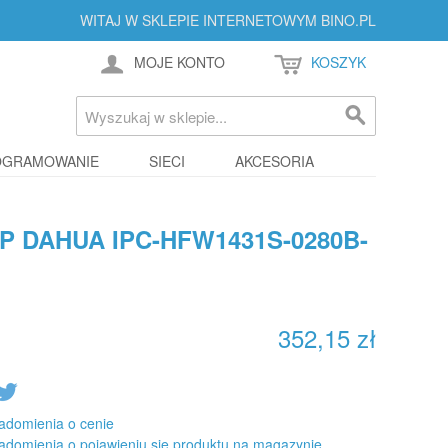
WITAJ W SKLEPIE INTERNETOWYM BINO.PL
MOJE KONTO
KOSZYK
OGRAMOWANIE
SIECI
AKCESORIA
P DAHUA IPC-HFW1431S-0280B-
352,15 zł
adomienia o cenie
adomienia o pojawieniu się produktu na magazynie