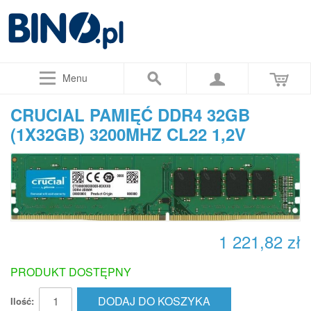
Menu
CRUCIAL PAMIĘĆ DDR4 32GB
(1X32GB) 3200MHZ CL22 1,2V
1 221,82 zł
PRODUKT DOSTĘPNY
DODAJ DO KOSZYKA
Ilość: