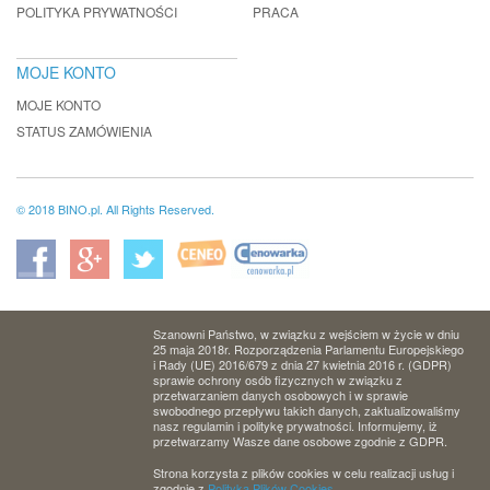
POLITYKA PRYWATNOŚCI
PRACA
MOJE KONTO
MOJE KONTO
STATUS ZAMÓWIENIA
© 2018 BINO.pl. All Rights Reserved.
Szanowni Państwo, w związku z wejściem w życie w dniu
25 maja 2018r. Rozporządzenia Parlamentu Europejskiego
i Rady (UE) 2016/679 z dnia 27 kwietnia 2016 r. (GDPR)
sprawie ochrony osób fizycznych w związku z
przetwarzaniem danych osobowych i w sprawie
swobodnego przepływu takich danych, zaktualizowaliśmy
nasz regulamin i politykę prywatności. Informujemy, iż
przetwarzamy Wasze dane osobowe zgodnie z GDPR.
Strona korzysta z plików cookies w celu realizacji usług i
zgodnie z
Polityką Plików Cookies.