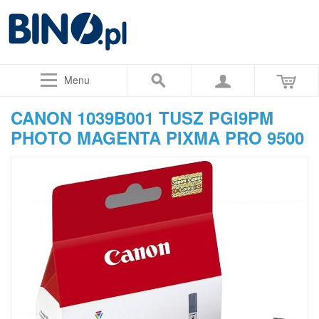
Menu
CANON 1039B001 TUSZ PGI9PM
PHOTO MAGENTA PIXMA PRO 9500