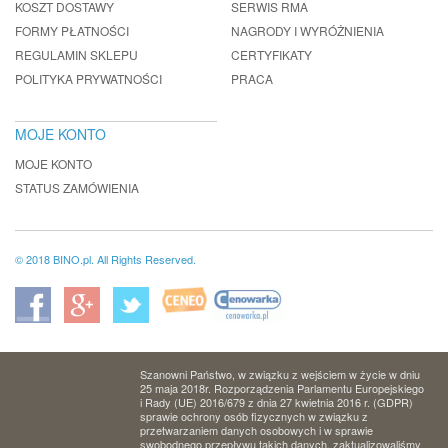
KOSZT DOSTAWY
SERWIS RMA
FORMY PŁATNOŚCI
NAGRODY I WYRÓŻNIENIA
REGULAMIN SKLEPU
CERTYFIKATY
POLITYKA PRYWATNOŚCI
PRACA
MOJE KONTO
MOJE KONTO
STATUS ZAMÓWIENIA
© 2018 BINO.pl. All Rights Reserved.
Szanowni Państwo, w związku z wejściem w życie w dniu
25 maja 2018r. Rozporządzenia Parlamentu Europejskiego
i Rady (UE) 2016/679 z dnia 27 kwietnia 2016 r. (GDPR)
sprawie ochrony osób fizycznych w związku z
przetwarzaniem danych osobowych i w sprawie
swobodnego przepływu takich danych, zaktualizowaliśmy